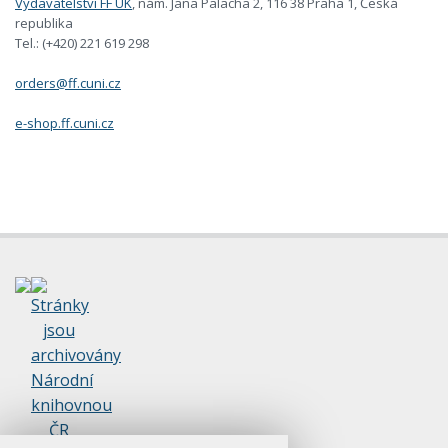
Vydavatelství FF UK
, nám. Jana Palacha 2, 116 38 Praha 1, Česká
republika
Tel.: (+420) 221 619 298
orders@ff.cuni.cz
e-shop.ff.cuni.cz