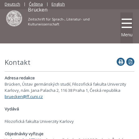
Deutsch
Čeština
English
Brücken
Zeitschrift für Sprach-, Literatur- und
Kulturwissenschaft
Menu
Kontakt
Adresa redakce
Brücken, Ústav germánských studií, Filozofická fakulta Univerzity
Karlovy, nám. Jana Palacha 2, 116 38 Praha 1, Česká republika
bruecken@ff.cuni.cz
Vydává
Filozofická fakulta Univerzity Karlovy
Objednávky vyřizuje